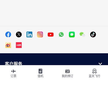
客户服务
在线购买
会员计划和合作伙伴
订票
值机
我的预订
蓝天飞行
关于法航
法航应用程序
航班从
飞往法国
全球飞行