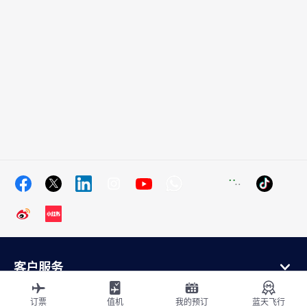
客户服务
在线购买
会员计划和合作伙伴
订票
值机
我的预订
蓝天飞行