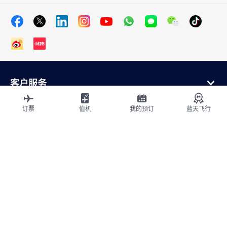
客户服务
在线购买
会员计划和合作伙伴
订票
值机
我的预订
蓝天飞行
关于法航
法航应用程序
航班从
飞往法国
全球飞行
网站地图
法律声明