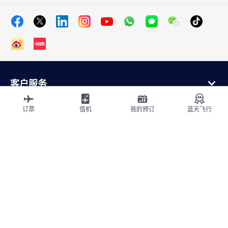
客户服务
在线购买
会员计划和合作伙伴
订票
值机
我的预订
蓝天飞行
关于法航
法航应用程序
航班从
飞往法国
全球飞行
网站地图
法律声明