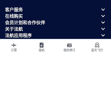
客户服务
在线购买
会员计划和合作伙伴
关于法航
法航应用程序
航班从
飞往法国
订票
值机
我的预订
蓝天飞行
全球飞行
网站地图
法律声明
ICP网站备案许可号：京ICP备13051847号-2
隐私政策
无障碍声明
cookie 设置