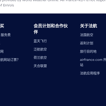
 provided by World Weather Online. Air France-KLM is not responsib
of EnVols
买
会员计划和合作伙
关于法航
伴
- 服务费
法国航空
蓝天飞行
式
返利计划
泛航航空
物网
旅行目的地​
荷兰航空
法航网站订票？
airfrance.com
站
天合联盟
法航应用程序