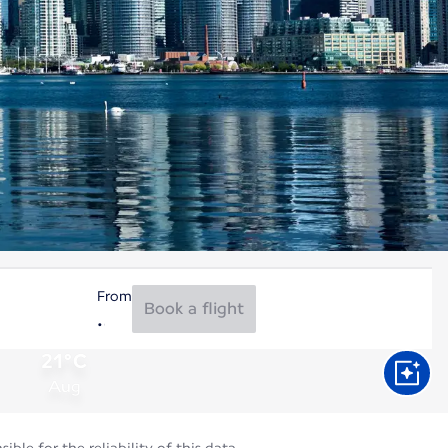
From
Book a flight
21°C
Aug