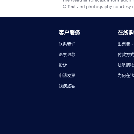
The weather forecast information is
© Text and photography courtesy 
客户服务
在线购
联系我们
出票费 
退票退款
付款方
投诉
法航购
申请发票
为何在
残疾旅客