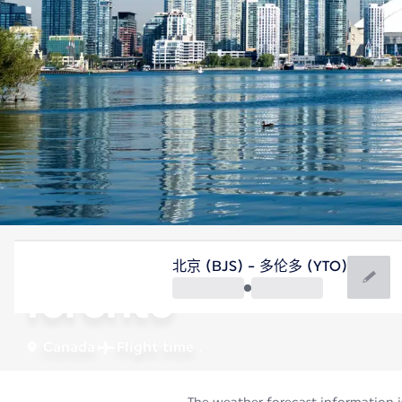
Canada
北京 (BJS) - 多伦多 (YTO)
Toronto
Canada
Flight time