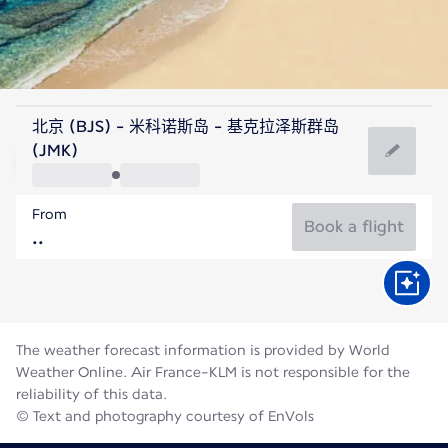
Greece
北京 (BJS) - 米科诺斯岛 - 基克拉泽斯群岛
Mykonos
(JMK)
25°C
Greece
From
Flight time
Aug
Book a flight
The weather forecast information is provided by World
Weather Online. Air France-KLM is not responsible for the
reliability of this data.
© Text and photography courtesy of EnVols