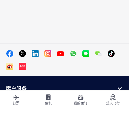
客户服务
在线购买
会员计划和合作伙伴
订票
值机
我的预订
蓝天飞行
关于法航
法航应用程序
航班从