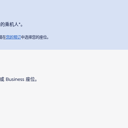
票的乘机人*。
请在
您的预订
中选择您的座位
。
Business 座位。