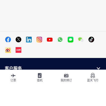
客户服务
在线购买
会员计划和合作伙伴
订票
值机
我的预订
蓝天飞行
关于法航
法航应用程序
航班从
飞往法国