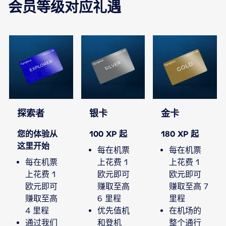
会员等级对应礼遇
探索者
银卡
金卡
您的体验从
100 XP 起
180 XP 起
这里开始
每在机票
每在机票
每在机票
上花费 1
上花费 1
上花费 1
欧元即可
欧元即可
欧元即可
赚取至高
赚取至高 7
赚取至高
6 里程
里程
4 里程
优先值机
在机场的
通过我们
和登机
整个通行