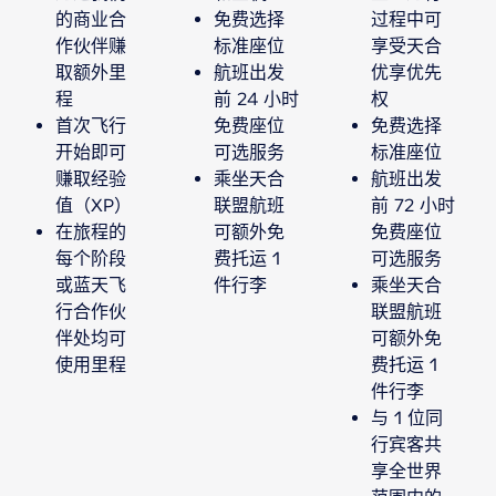
的商业合
免费选择
过程中可
作伙伴赚
标准座位
享受天合
取额外里
航班出发
优享优先
程
前 24 小时
权
首次飞行
免费座位
免费选择
开始即可
可选服务
标准座位
赚取经验
乘坐天合
航班出发
值（XP）
联盟航班
前 72 小时
在旅程的
可额外免
免费座位
每个阶段
费托运 1
可选服务
或蓝天飞
件行李
乘坐天合
行合作伙
联盟航班
伴处均可
可额外免
使用里程
费托运 1
件行李
与 1 位同
行宾客共
享全世界