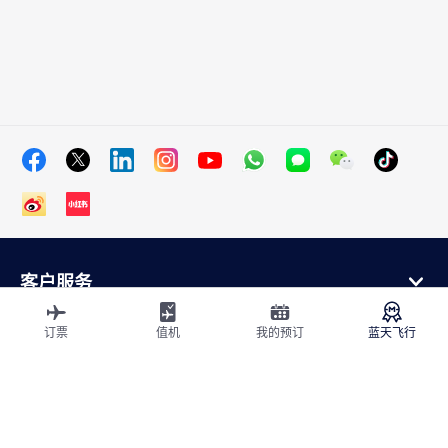
客户服务
在线购买
会员计划和合作伙伴
订票
值机
我的预订
蓝天飞行
关于法航
法航应用程序
航班从
飞往法国