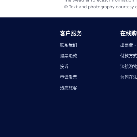
The weather forecast information is
© Text and photography courtesy 
客户服务
在线购
联系我们
出票费 
退票退款
付款方
投诉
法航购
申请发票
为何在
残疾旅客