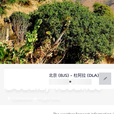
Cameroon
北京 (BJS) - 杜阿拉 (DLA)
Douala/Yaoundé
Cameroon
Flight time