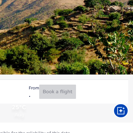
From
Book a flight
25°C
Aug