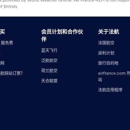
 provided by World Weather Online. Air France-KLM is not responsib
of EnVols
买
会员计划和合作伙
关于法航
伴
- 服务费
法国航空
蓝天飞行
式
返利计划
泛航航空
物网
旅行目的地​
荷兰航空
法航网站订票？
airfrance.com
站
天合联盟
法航应用程序