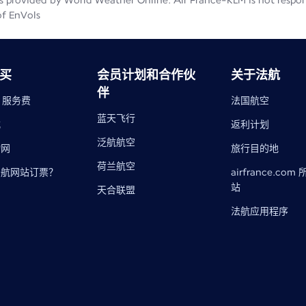
 provided by World Weather Online. Air France-KLM is not responsib
of EnVols
买
会员计划和合作伙
关于法航
伴
- 服务费
法国航空
蓝天飞行
式
返利计划
泛航航空
物网
旅行目的地​
荷兰航空
法航网站订票？
airfrance.com
站
天合联盟
法航应用程序