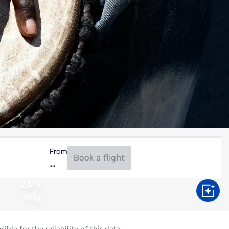
From
Book a flight
24°C
Aug