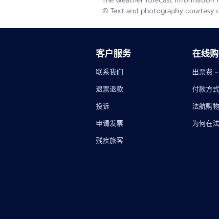
The weather forecast information is
© Text and photography courtesy 
客户服务
在线购
联系我们
出票费 
退票退款
付款方
投诉
法航购
申请发票
为何在
残疾旅客