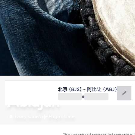
Ivory Coast
北京 (BJS) - 阿比让 (ABJ)
Abidjan
Ivory Coast
Flight time