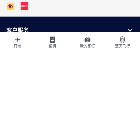
客户服务
在线购买
会员计划和合作伙伴
订票
值机
我的预订
蓝天飞行
关于法航
法航应用程序
航班从
飞往法国
全球飞行
网站地图
法律声明
ICP网站备案许可号：京ICP备13051847号-2
隐私政策
无障碍声明
cookie 设置