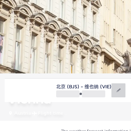
Austria
北京 (BJS) - 维也纳 (VIE)
Vienna
Austria
Flight time