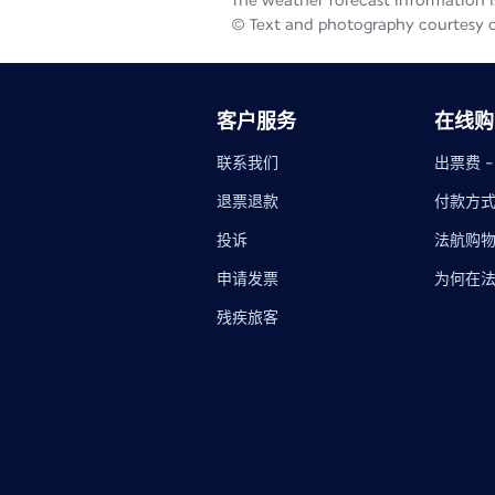
The weather forecast information is
© Text and photography courtesy 
客户服务
在线购
联系我们
出票费 
退票退款
付款方
投诉
法航购
申请发票
为何在
残疾旅客