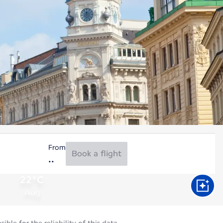
From
Book a flight
22°C
Aug