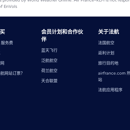
 provided by World Weather Online. Air France-KLM is not responsib
of EnVols
买
会员计划和合作伙
关于法航
伴
- 服务费
法国航空
蓝天飞行
式
返利计划
泛航航空
物网
旅行目的地​
荷兰航空
法航网站订票？
airfrance.com
站
天合联盟
法航应用程序